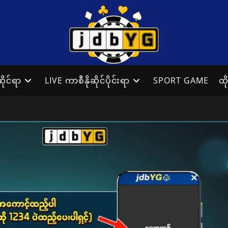
ဆိုင်ရာ
LIVE ကာစီနိုဆိုင်ပိုင်းရာ
SPORT GAME
ထိ