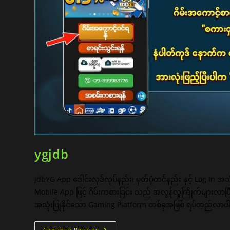
ygjdb
jdbYG App ဒေါင်းလုဒ်လုပ်နည်း၊ မှတ်ပုံတင်နည်း နှင့် Log I
Mobile App ဖြင့် ဂိမ်းကစားခြင်း သည် အလွန်လူကြိုက်များ
အသုံးပြုနိုင်သော Gaming Platform တစ်ခုအဖြစ် ရပ်တည်လာ
Ygjdb
Continue Reading