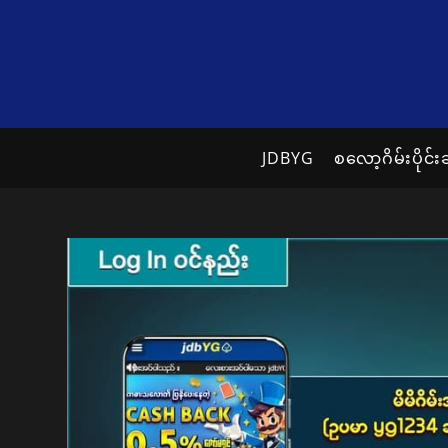
Skip
to
content
JDBYG
စလော့ဂိမ်းပိုင်း