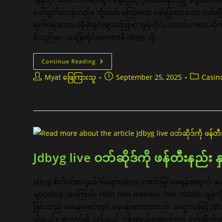
ပေါ်ထွက်လာခဲ့သည်။ သို့သော် မကြာခဏ ဖော်ပြထားသော ဝဘ်ဆိုဒ်များထ
ရက်ရောသော ပရိုမိုးရှင်းများကြောင့် အွန်လိုင်း လောင်းကစား
မိသည်မှာ- အချိန်တိုင်းမကစားမီ jdbyg သို့…
Jdbyg
Continue Reading
တွင်
မက
Post
Post
Post
Myat ဖြေကြားသူ
September 25, 2025
Casin
စား
author:
published:
category:
မီ
အဘယ်ကြောင့်
လော့
ဂ်
အင်
ဝင်
ရန်
လိုအပ်
သနည်း။
Jdbyg live ဝဘ်ဆိုဒ်ကို ဖန်တီးနည်း နှင
Jdbyg စိတ်ဝင်စားဖွယ်ဂိမ်းများJdbyg အောင်မြင်စေရန်အတွက် မဟာ
များJdbyg အကြောင်း FAQs new member free 3000ks အွန်လိုင်းဂ
ခြင်းသည် ယနေ့ခေတ်တွင် ရေပန်းစားလာသည်၊ အထူးသဖြင့် Jd
ပါသည်။ အကယ်၍ သင်သည် ဤအမည်အောက်တွင် ဝဘ်ဆိုက်တစ်ခု