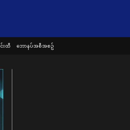
ုင်းထီ
ဘောနပ်အစီအစဥ်